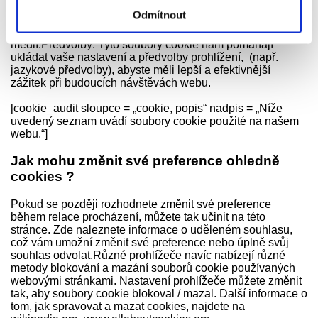
nepodstatným funkcím na našem webu. Mezi tyto funkce
Odmítnout
patří vkládání obsahu, jako jsou videa, nebo sdílení
obsahu na webové stránky na platformách sociálních
médií.Předvolby: Tyto soubory cookie nám pomáhají
ukládat vaše nastavení a předvolby prohlížení, (např.
jazykové předvolby), abyste měli lepší a efektivnější
zážitek při budoucích návštěvách webu.
[cookie_audit sloupce = „cookie, popis“ nadpis = „Níže
uvedený seznam uvádí soubory cookie použité na našem
webu.“]
Jak mohu změnit své preference ohledně
cookies ?
Pokud se později rozhodnete změnit své preference
během relace procházení, můžete tak učinit na této
stránce. Zde naleznete informace o uděleném souhlasu,
což vám umožní změnit své preference nebo úplně svůj
souhlas odvolat.Různé prohlížeče navíc nabízejí různé
metody blokování a mazání souborů cookie používaných
webovými stránkami. Nastavení prohlížeče můžete změnit
tak, aby soubory cookie blokoval / mazal. Další informace o
tom, jak spravovat a mazat cookies, najdete na