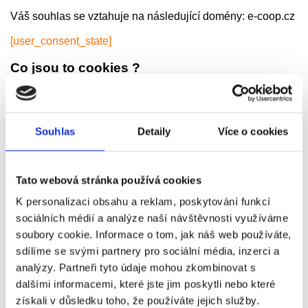
Váš souhlas se vztahuje na následující domény: e-coop.cz
[user_consent_state]
Co jsou to cookies ?
Cookies jsou malé textové soubory, které se používají k
ukládání informací. Soubory cookie se ukládají do vašeho
zařízení, ve chvíli, kdy je web načten v prohlížeči. Tyto
Souhlas
Detaily
Více o cookies
soubory cookie nám pomáhají správně fungovat na webu,
zvyšují bezpečnost webu, poskytují lepší uživatelskou
zkušenost a pomáhají nám sledovat, jak dobře web
funguje, a analyzovat, co funguje a kde je třeba se zlepšit.
Tato webová stránka používá cookies
Jak cookies používáme?
K personalizaci obsahu a reklam, poskytování funkcí
sociálních médií a analýze naší návštěvnosti využíváme
Jako většina online služeb používá náš web soubory
cookies vlastní a případně také cookies třetích stran k
soubory cookie. Informace o tom, jak náš web používáte,
rozličným účelům. Naše vlastní soubory cookiesou
sdílíme se svými partnery pro sociální média, inzerci a
většinou nezbytné pro to, aby web fungoval správným
analýzy. Partneři tyto údaje mohou zkombinovat s
způsobem, a neshromažďují žádné z vašich osobních
údajů.Soubory cookie třetích stran používané na našich
dalšími informacemi, které jste jim poskytli nebo které
webových stránkách slouží hlavně k pochopení toho, jak
získali v důsledku toho, že používáte jejich služby.